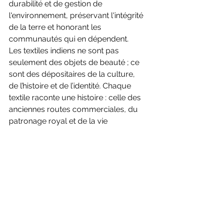
durabilité et de gestion de 
l'environnement, préservant l'intégrité 
de la terre et honorant les 
communautés qui en dépendent.
Les textiles indiens ne sont pas 
seulement des objets de beauté ; ce 
sont des dépositaires de la culture, 
de l’histoire et de l’identité. Chaque 
textile raconte une histoire : celle des 
anciennes routes commerciales, du 
patronage royal et de la vie 
quotidienne dans les villages et les 
villes du sous-continent. Du tissu 
khadi filé à la main du mouvement 
Swadeshi du Mahatma Gandhi aux 
opulents brocarts de Banaras, les 
textiles indiens sont imprégnés d'un 
sentiment d'héritage et de fierté qui 
transcende le temps et les frontières. 