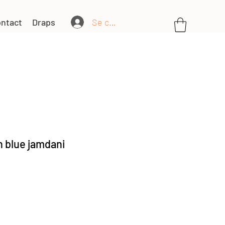
Se connecter
ntact
Draps
n blue jamdani