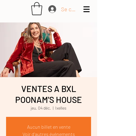
Se connecter
VENTES A BXL
POONAM'S HOUSE
jeu. 04 déc.
  |  
Ixelles
Aucun billet en vente
Voir d'autres événements