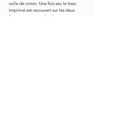
voile de coton. Une fois sec le tissu
imprimé est recouvert sur les deux
faces par une couche de
voile de coton et le tout est
soigneusement terminé par une
bordure lui conférant durabilité et
élégance.!
Ces draps oﬀrent une couverture
parfaite, juste ce qu’il faut et jamais
trop chaude. Ils sont doux
contre la peau et idéaux pour les nuits
chaudes et des dormeurs qui souﬀrent
de la chaleur. !
Leur entretien est facile. Ces draps se
lavent en machine et sont séchés
suspendus.!
Découvrez un confort qui dure plus
qu’une saison avec les draps d’été de
Poonam’s House