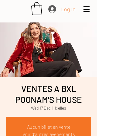
Log In
VENTES A BXL
POONAM'S HOUSE
Wed 17 Dec
  |  
Ixelles
Aucun billet en vente
Voir d'autres événements